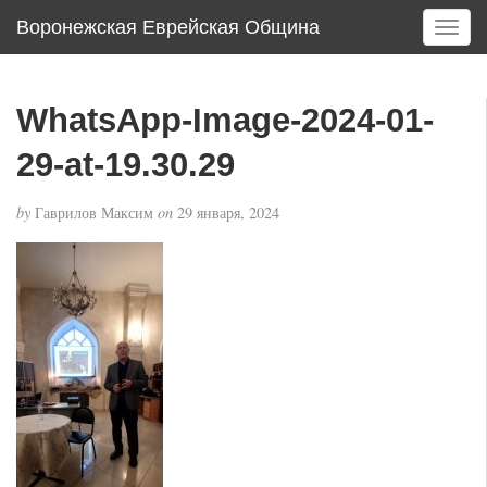
Воронежская Еврейская Община
T
o
g
g
WhatsApp-Image-2024-01-
l
e
29-at-19.30.29
n
a
by
Гаврилов Максим
on
29 января, 2024
v
i
g
a
t
i
o
n