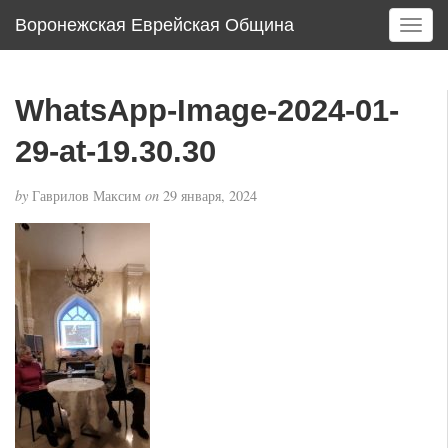
Воронежская Еврейская Община
T
o
g
g
WhatsApp-Image-2024-01-
l
e
29-at-19.30.30
n
a
by
Гаврилов Максим
on
29 января, 2024
v
i
g
a
t
i
o
n