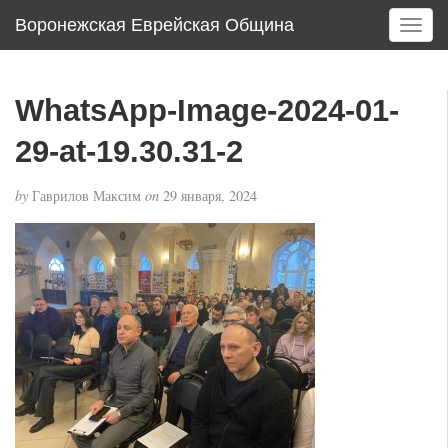
Воронежская Еврейская Община
T
o
g
g
WhatsApp-Image-2024-01-
l
e
29-at-19.30.31-2
n
a
by
Гаврилов Максим
on
29 января, 2024
v
i
g
a
t
i
o
n