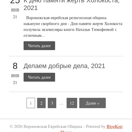
25
К дню памяти жертв Холокоста,
2021
ЯНВ
21
Воронежская еврейская религиозная община
накануне скорбного дня - Дня памяти жертв Холокоста
получила экземпляры книги Натальи Тимофеевой с
отличным...
Читать далее
8
Делаем добрые дела, 2021
ЯНВ
Читать далее
21
1
2
3
…
12
Далее »
© 2026 Воронежская Еврейская Община - Powered by
BlogKori