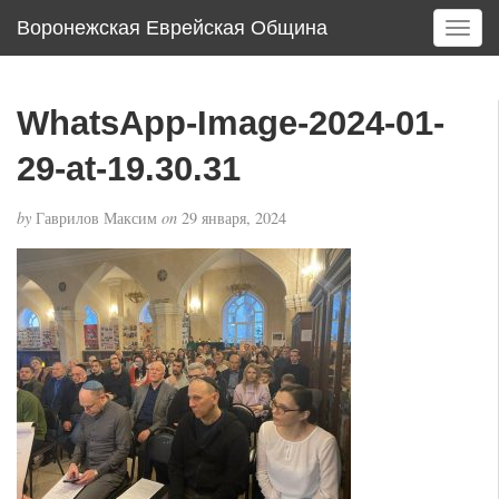
Воронежская Еврейская Община
T
o
g
g
WhatsApp-Image-2024-01-
l
e
29-at-19.30.31
n
a
by
Гаврилов Максим
on
29 января, 2024
v
i
g
a
t
i
o
n