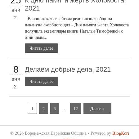
25
К дню памяти жертв Холокоста,
2021
ЯНВ
21
Воронежская еврейская религиозная община
накануне скорбного дня - Дня памяти жертв Холокоста
получила экземпляры книги Натальи Тимофеевой с
отличным...
Читать далее
8
Делаем добрые дела, 2021
ЯНВ
Читать далее
21
1
2
3
…
12
Далее »
© 2026 Воронежская Еврейская Община - Powered by
BlogKori