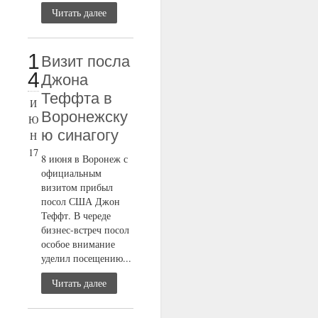
Читать далее
1
Визит посла
4
Джона
Теффта в
И
Воронежску
Ю
ю синагогу
Н
17
8 июня в Воронеж с
официальным
визитом прибыл
посол США Джон
Теффт. В череде
бизнес-встреч посол
особое внимание
уделил посещению...
Читать далее