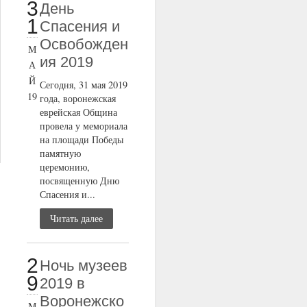
3
День
1
Спасения и
Освобожден
М
ия 2019
А
Й
Сегодня, 31 мая 2019
19
года, воронежская
еврейская Община
провела у мемориала
на площади Победы
памятную
церемонию,
посвященную Дню
Спасения и...
Читать далее
2
Ночь музеев
9
2019 в
Воронежско
М