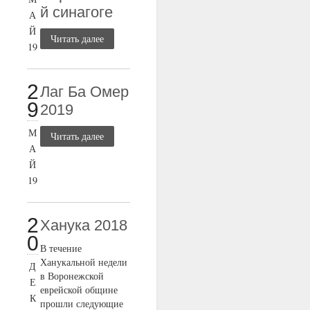
й синагоге
А
Й
Читать далее
19
2
Лаг Ба Омер
9
2019
М
Читать далее
А
Й
19
2
Ханука 2018
0
В течение
Ханукальной недели
Д
в Воронежской
Е
еврейской общине
К
прошли следующие