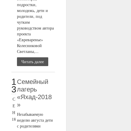
подростки,
молодежь, дети и
родители, под
чутким
руководством автора
проекта
«Евреваренье»
Колесниковой
Светланы,...
Читать далее
1
Семейный
3
лагерь
«Яхад-2018
С
»
Е
Н
Незабываемую
18
неделю августа дети
с родителями