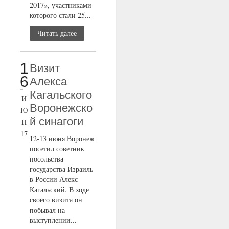
2017», участниками
которого стали 25...
Читать далее
1
Визит
6
Алекса
Кагальского
И
Воронежско
Ю
й синагоги
Н
17
12-13 июня Воронеж
посетил советник
посольства
государства Израиль
в России Алекс
Кагальский. В ходе
своего визита он
побывал на
выступлении...