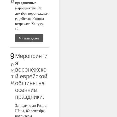
18
праздничные
мероприятия. 02
декабря воронежская
еврейская община
встречала Хануку.
В...
Читать далее
9
Мероприяти
я
О
воронежско
К
й еврейской
Т
общины на
18
осенние
праздники.
За неделю до Рош-а-
Шана, 02 сентября,
волонтеры,