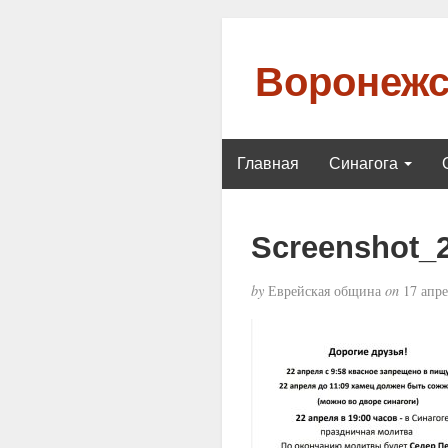
Воронежс
Главная
Синагога
Screenshot_
by
Еврейская община
on
17 апре