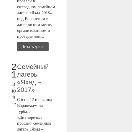
провели в
ежегодном семейном
лагере «Яхад-2018»
под Воронежем в
живописном месте,
организованном и
проведенном...
Читать далее
2
Семейный
1
лагерь
«Яхад –
И
2017»
Ю
Н
С 6 по 12 июня под
17
Воронежем на
турбазе
«Дивноречье»
прошел семейный
лагерь «Яхад –