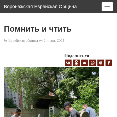
Воронежская Еврейская Община
T
o
g
g
Помнить и чтить
l
e
by
Еврейская община
on
2 июня, 2024
n
a
v
Поделиться
i
g
a
t
i
o
n