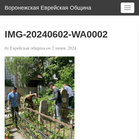
Воронежская Еврейская Община
T
o
g
g
IMG-20240602-WA0002
l
e
by
Еврейская община
on
2 июня, 2024
n
a
v
i
g
a
t
i
o
n