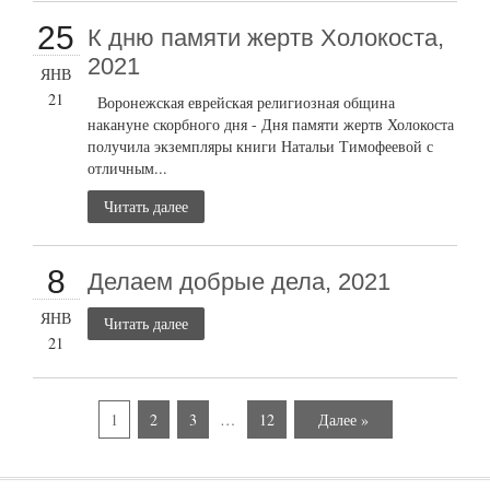
25
К дню памяти жертв Холокоста,
2021
ЯНВ
21
Воронежская еврейская религиозная община
накануне скорбного дня - Дня памяти жертв Холокоста
получила экземпляры книги Натальи Тимофеевой с
отличным...
Читать далее
8
Делаем добрые дела, 2021
ЯНВ
Читать далее
21
1
2
3
…
12
Далее »