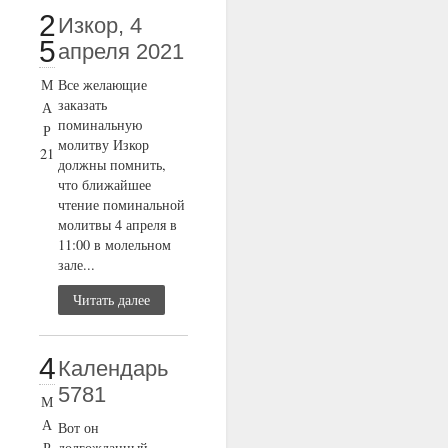
2
Изкор, 4
5
апреля 2021
М
Все желающие
заказать
А
поминальную
Р
молитву Изкор
21
должны помнить,
что ближайшее
чтение поминальной
молитвы 4 апреля в
11:00 в молельном
зале...
Читать далее
4
Календарь
5781
М
А
Вот он
Р
долгожданный