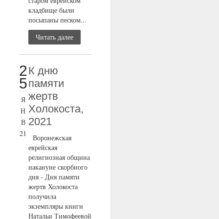
старом еврейском
кладбище были
посыпаны песком...
Читать далее
2
К дню
5
памяти
жертв
Я
Холокоста,
Н
2021
В
21
Воронежская
еврейская
религиозная община
накануне скорбного
дня - Дня памяти
жертв Холокоста
получила
экземпляры книги
Натальи Тимофеевой