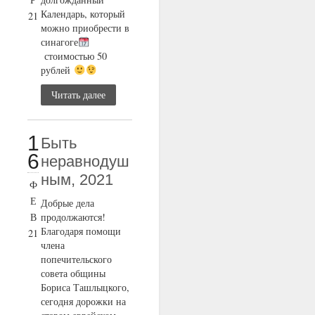
Календарь, который
21
можно приобрести в
синагоге
стоимостью 50
рублей
Читать далее
1
Быть
6
неравнодуш
ным, 2021
Ф
Е
Добрые дела
В
продолжаются!
Благодаря помощи
21
члена
попечительского
совета общины
Бориса Ташлыцкого,
сегодня дорожки на