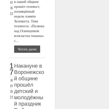
в нашей общине
Н
прошёл телемост,
В
посвящённый
22
недели памяти
Холокоста. Тема
телемоста: «Полвека
над Освенцимом
всевластна тишина»
с...
Читать далее
1
Накануне в
7
Воронежско
й общине
Я
прошёл
Н
детский и
В
молодёжны
22
й праздник