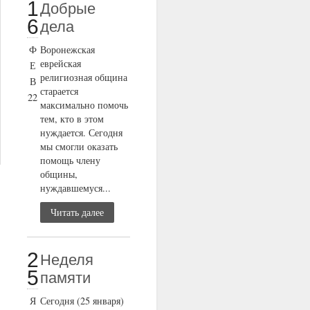
1
Добрые
6
дела
Ф
Воронежская
еврейская
Е
религиозная община
В
старается
22
максимально помочь
тем, кто в этом
нуждается. Сегодня
мы смогли оказать
помощь члену
общины,
нуждавшемуся...
Читать далее
2
Неделя
5
памяти
Я
Сегодня (25 января)