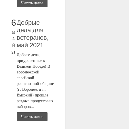
Читать далее
6
Добрые
дела для
М
ветеранов,
А
май 2021
Й
21
Добрые дела,
приуроченные к
Великой Победе! В
воронежской
еврейской
религиозной общине
(г. Воронеж и п.
Высокий) прошла
раздача продуктовых
наборов...
Читать далее