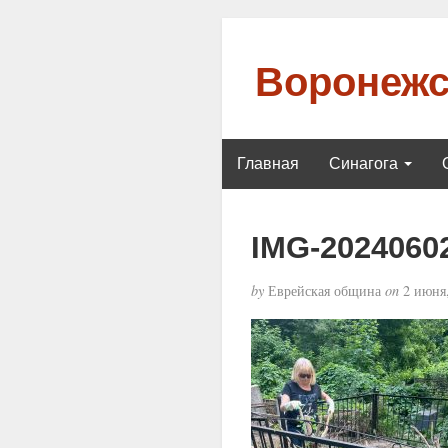
Воронежс
Главная
Синагога
IMG-2024060
by
Еврейская община
on
2 июня,