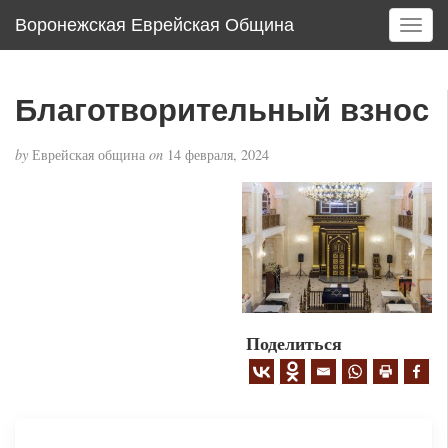
Воронежская Еврейская Община
T
o
g
g
Благотворительный взнос
l
e
by
Еврейская община
on
14 февраля, 2024
n
a
v
i
g
a
t
i
o
Поделиться
n