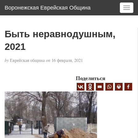
Воронежская Еврейская Община
T
o
g
g
Быть неравнодушным,
l
e
2021
n
a
by
Еврейская община
on
16 февраля, 2021
v
i
g
Поделиться
a
t
i
o
n