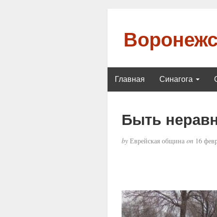
Воронежс
Главная
Синагога
Быть нерав
by
Еврейская община
on
16 февр