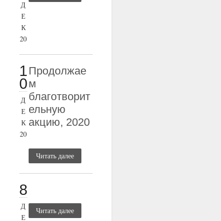
Д
Е
К
20
1
Продолжае
0
м
благотворит
Д
ельную
Е
акцию, 2020
К
20
Читать далее
8
Д
Читать далее
Е