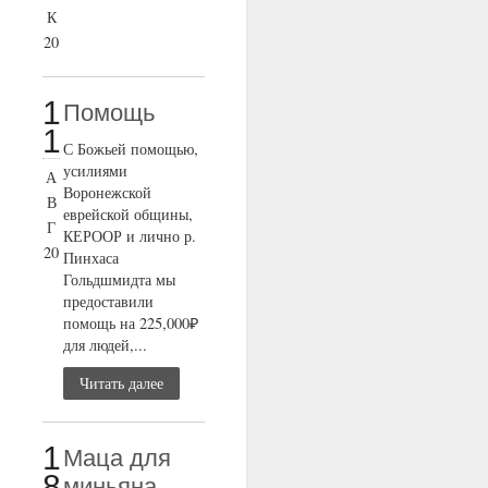
К
20
1
Помощь
1
С Божьей помощью,
усилиями
А
Воронежской
В
еврейской общины,
Г
КЕРООР и лично р.
20
Пинхаса
Гольдшмидта мы
предоставили
помощь на 225,000₽
для людей,...
Читать далее
1
Маца для
8
миньяна