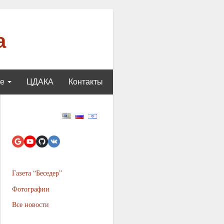
а
ще
ЦДАКА
Контакты
Газета “Беседер”
Фотографии
Все новости