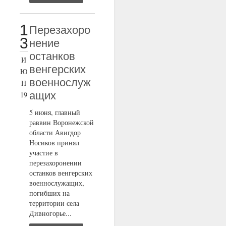
1
Перезахоро
3
нение
останков
И
венгерских
Ю
военнослуж
Н
ащих
19
5 июня, главный
раввин Воронежской
области Авигдор
Носиков принял
участие в
перезахоронении
останков венгерских
военнослужащих,
погибших на
территории села
Дивногорье...