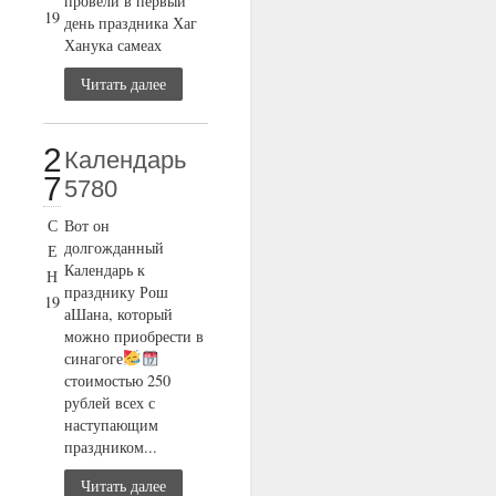
провели в первый
19
день праздника Хаг
Ханука самеах
Читать далее
2
Календарь
7
5780
С
Вот он
долгожданный
Е
Календарь к
Н
празднику Рош
19
аШана, который
можно приобрести в
синагоге
стоимостью 250
рублей всех с
наступающим
праздником...
Читать далее