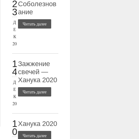
2
Соболезнов
3
ание
Д
Читать далее
Е
К
20
1
Зажжение
4
свечей —
Ханука 2020
Д
Е
Читать далее
К
20
1
Ханука 2020
0
Читать далее