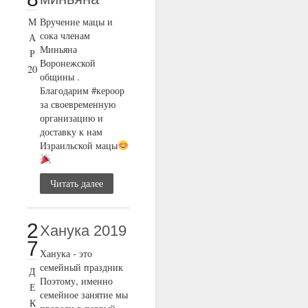
М
Вручение мацы и
сока членам
А
Миньяна
Р
Воронежской
20
общины .
Благодарим #кероор
за своевременную
организацию и
доставку к нам
Израильской мацы
Читать далее
2
Ханука 2019
7
Ханука - это
семейный праздник
Д
Поэтому, именно
Е
семейное занятие мы
К