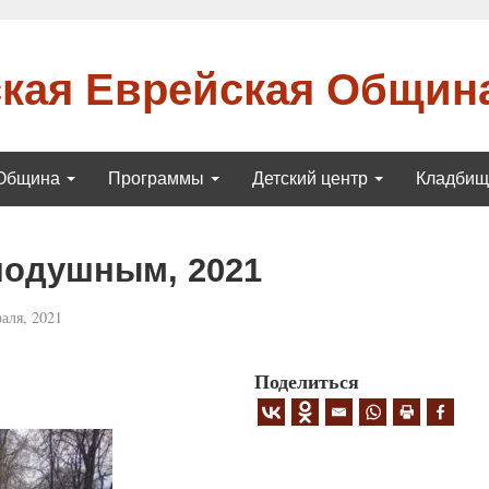
кая Еврейская Общин
Община
Программы
Детский центр
Кладби
нодушным, 2021
аля, 2021
Поделиться