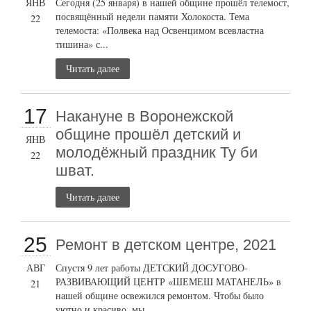
ЯНВ
Сегодня (25 января) в нашей общине прошёл телемост,
посвящённый недели памяти Холокоста. Тема
22
телемоста: «Полвека над Освенцимом всевластна
тишина» с...
Читать далее
17
Накануне в Воронежской
общине прошёл детский и
ЯНВ
молодёжный праздник Ту би
22
шват.
Читать далее
25
Ремонт в детском центре, 2021
АВГ
Спустя 9 лет работы ДЕТСКИЙ ДОСУГОВО-
РАЗВИВАЮЩИЙ ЦЕНТР «ШЕМЕШ МАТАНЕЛЬ» в
21
нашей общине освежился ремонтом. Чтобы было
уютно и красиво, мы...