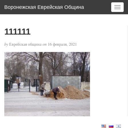
Воронежская Еврейская Община
T
o
g
g
111111
l
e
by
Еврейская община
on
16 февраля, 2021
n
a
v
i
g
a
t
i
o
n