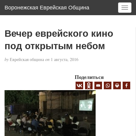
Воронежская Еврейская Община
T
o
g
g
Вечер еврейского кино
l
e
под открытым небом
n
a
by
Еврейская община
on
1 августа, 2016
v
i
g
Поделиться
a
t
i
o
n