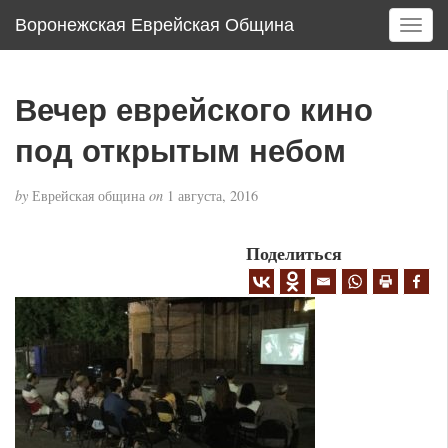
Воронежская Еврейская Община
T
o
g
g
Вечер еврейского кино
l
e
под открытым небом
n
a
by
Еврейская община
on
1 августа, 2016
v
i
g
Поделиться
a
t
i
o
n