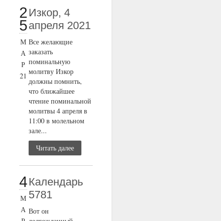
2
Изкор, 4
5
апреля 2021
М
Все желающие
заказать
А
поминальную
Р
молитву Изкор
21
должны помнить,
что ближайшее
чтение поминальной
молитвы 4 апреля в
11:00 в молельном
зале...
Читать далее
4
Календарь
5781
М
А
Вот он
Р
долгожданный