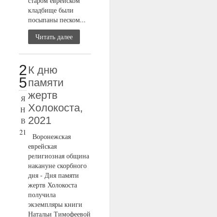
старом еврейском
кладбище были
посыпаны песком...
Читать далее
2
К дню
5
памяти
жертв
Я
Холокоста,
Н
2021
В
21
Воронежская
еврейская
религиозная община
накануне скорбного
дня - Дня памяти
жертв Холокоста
получила
экземпляры книги
Натальи Тимофеевой