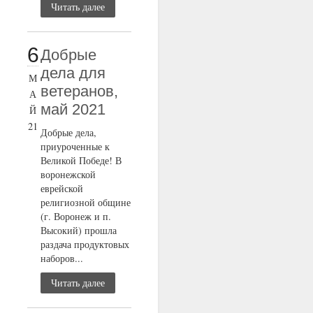
Читать далее
6
Добрые
дела для
М
ветеранов,
А
май 2021
Й
21
Добрые дела,
приуроченные к
Великой Победе! В
воронежской
еврейской
религиозной общине
(г. Воронеж и п.
Высокий) прошла
раздача продуктовых
наборов...
Читать далее