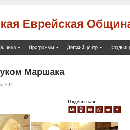
кая Еврейская Общин
Община
Программы
Детский центр
Кладби
нуком Маршака
я, 2016
Поделиться