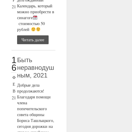
Календарь, который
21
можно приобрести в
синагоге
стоимостью 50
рублей
Читать далее
1
Быть
6
неравнодуш
ным, 2021
Ф
Е
Добрые дела
В
продолжаются!
Благодаря помощи
21
члена
попечительского
совета общины
Бориса Ташлыцкого,
сегодня дорожки на