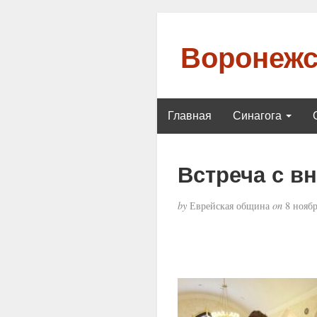
Воронежс
Главная
Синагога
Встреча с в
by
Еврейская община
on
8 ноябр