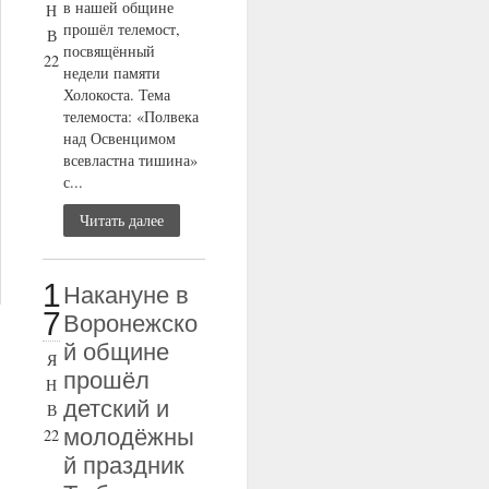
в нашей общине
Н
прошёл телемост,
В
посвящённый
22
недели памяти
Холокоста. Тема
телемоста: «Полвека
над Освенцимом
всевластна тишина»
с...
Читать далее
1
Накануне в
7
Воронежско
й общине
Я
прошёл
Н
детский и
В
молодёжны
22
й праздник