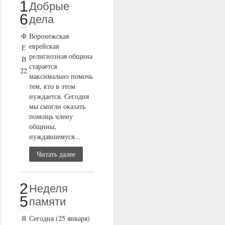
1
Добрые
6
дела
Ф
Воронежская
еврейская
Е
религиозная община
В
старается
22
максимально помочь
тем, кто в этом
нуждается. Сегодня
мы смогли оказать
помощь члену
общины,
нуждавшемуся...
Читать далее
2
Неделя
5
памяти
Я
Сегодня (25 января)