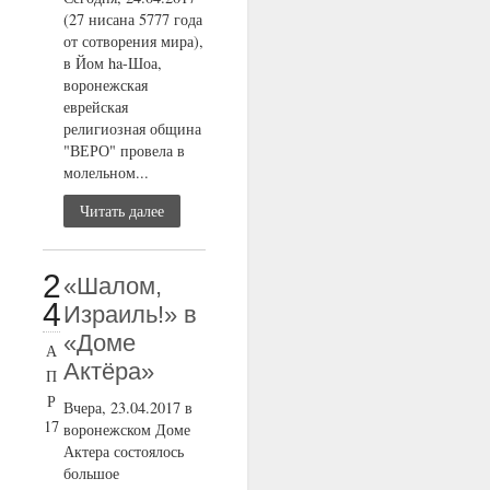
(27 нисана 5777 года
от сотворения мира),
в Йом ha-Шоа,
воронежская
еврейская
религиозная община
"ВЕРО" провела в
молельном...
Читать далее
2
«Шалом,
4
Израиль!» в
«Доме
А
Актёра»
П
Р
Вчера, 23.04.2017 в
17
воронежском Доме
Актера состоялось
большое