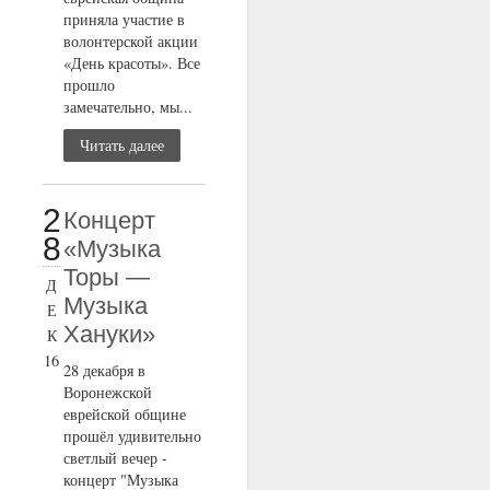
приняла участие в
волонтерской акции
«День красоты». Все
прошло
замечательно, мы...
Читать далее
2
Концерт
8
«Музыка
Торы —
Д
Музыка
Е
Хануки»
К
16
28 декабря в
Воронежской
еврейской общине
прошёл удивительно
светлый вечер -
концерт "Музыка