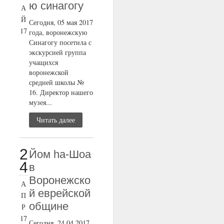
ю синагогу
А
Й
Сегодня, 05 мая 2017
17
года, воронежскую
Синагогу посетила с
экскурсией группа
учащихся
воронежской
средней школы №
16. Директор нашего
музея...
Читать далее
2
Йом ha-Шоа
4
в
Воронежско
А
й еврейской
П
общине
Р
17
Сегодня, 24.04.2017