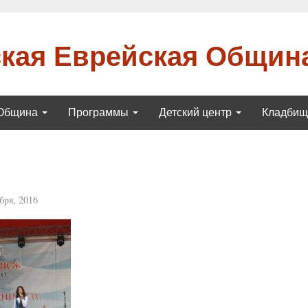
кая Еврейская Общин
Община
Программы
Детский центр
Кладби
бря, 2016