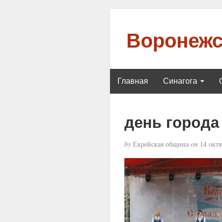
Воронежс
Главная
Синагога
день города
by
Еврейская община
on
14 октя