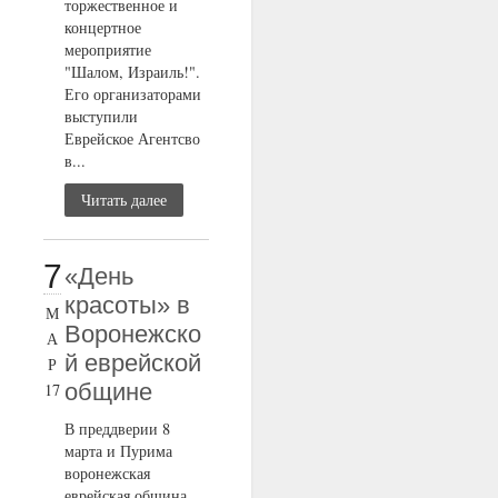
торжественное и
концертное
мероприятие
"Шалом, Израиль!".
Его организаторами
выступили
Еврейское Агентсво
в...
Читать далее
7
«День
красоты» в
М
Воронежско
А
й еврейской
Р
общине
17
В преддверии 8
марта и Пурима
воронежская
еврейская община