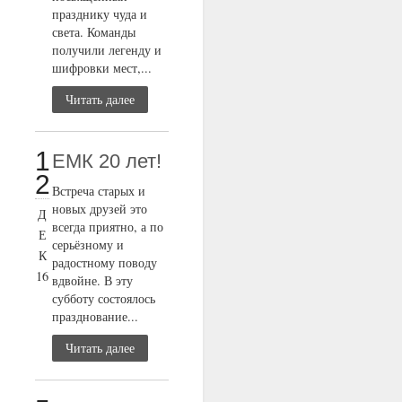
празднику чуда и
света. Команды
получили легенду и
шифровки мест,...
Читать далее
1
ЕМК 20 лет!
2
Встреча старых и
новых друзей это
Д
всегда приятно, а по
Е
серьёзному и
К
радостному поводу
16
вдвойне. В эту
субботу состоялось
празднование...
Читать далее