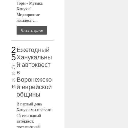
Торы - Музыка
Хануки".
Мероприятие
началось с...
Читать далее
2
Ежегодный
5
Ханукальны
й автоквест
Д
в
Е
Воронежско
К
й еврейской
16
общины
В первый день
Хануки мы провели
4й ежегодный
автоквест,
посвящённый