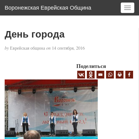
Воронежская Еврейская Община
T
o
g
g
День города
l
e
by
Еврейская община
on
14 сентября, 2016
n
a
v
Поделиться
i
g
a
t
i
o
n