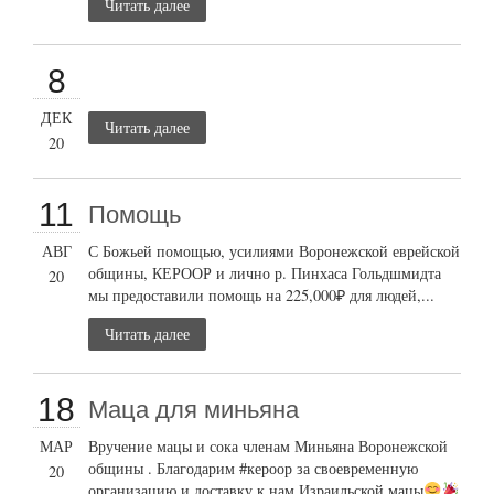
Читать далее
8
ДЕК
Читать далее
20
11
Помощь
АВГ
С Божьей помощью, усилиями Воронежской еврейской
общины, КЕРООР и лично р. Пинхаса Гольдшмидта
20
мы предоставили помощь на 225,000₽ для людей,...
Читать далее
18
Маца для миньяна
МАР
Вручение мацы и сока членам Миньяна Воронежской
общины . Благодарим #кероор за своевременную
20
организацию и доставку к нам Израильской мацы