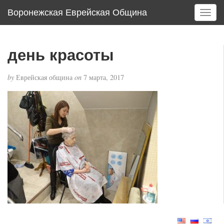
Воронежская Еврейская Община
T
o
g
g
день красоты
l
e
by
Еврейская община
on
7 марта, 2017
n
a
v
i
g
a
t
i
o
n