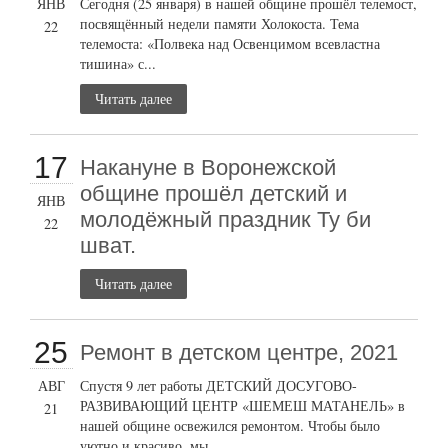
ЯНВ
Сегодня (25 января) в нашей общине прошёл телемост,
посвящённый недели памяти Холокоста. Тема
22
телемоста: «Полвека над Освенцимом всевластна
тишина» с...
Читать далее
17
Накануне в Воронежской
общине прошёл детский и
ЯНВ
молодёжный праздник Ту би
22
шват.
Читать далее
25
Ремонт в детском центре, 2021
АВГ
Спустя 9 лет работы ДЕТСКИЙ ДОСУГОВО-
РАЗВИВАЮЩИЙ ЦЕНТР «ШЕМЕШ МАТАНЕЛЬ» в
21
нашей общине освежился ремонтом. Чтобы было
уютно и красиво, мы...