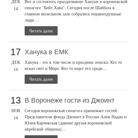
ДЕК
Вот и состоялось празднование Хануки в воронежской
синагоге "Бейт Хава". Сегодня после Шаббата в
14
главном молельном зале собрались неравнодушные
люди....
Читать далее
17
Ханука в ЕМК
ДЕК
Ханука - это в том числе и праздник поиска. Кто то
искал свет в Мире. Кто то ищет его среди...
14
Читать далее
13
В Воронеже гости из Джоинт
НОЯ
Сегодня воронежская синагога принимает гостей.
Представители фонда Джоинт в России Алик Надан и
14
Юлия Карчевская (давние друзья воронежской
еврейской общины)...