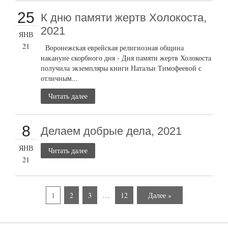
25
К дню памяти жертв Холокоста,
2021
ЯНВ
21
Воронежская еврейская религиозная община
накануне скорбного дня - Дня памяти жертв Холокоста
получила экземпляры книги Натальи Тимофеевой с
отличным...
Читать далее
8
Делаем добрые дела, 2021
ЯНВ
Читать далее
21
1
2
3
…
12
Далее »