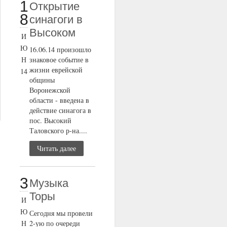
1
Открытие
8
cинагоги в
Высоком
И
Ю
16.06.14 произошло
Н
знаковое событие в
жизни еврейской
14
общины
Воронежской
области - введена в
действие синагога в
пос. Высокий
Таловского р-на....
Читать далее
3
Музыка
Торы
И
Ю
Сегодня мы провели
Н
2-ую по очереди