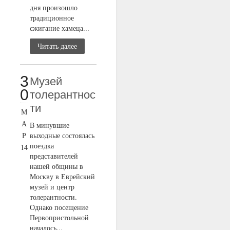
дня произошло
традиционное
сжигание хамеца...
Читать далее
3
Музей
0
толерантнос
ти
М
А
В минувшие
Р
выходные состоялась
поездка
14
представителей
нашей общины в
Москву в Еврейский
музей и центр
толерантности.
Однако посещение
Первопристольной
началось...