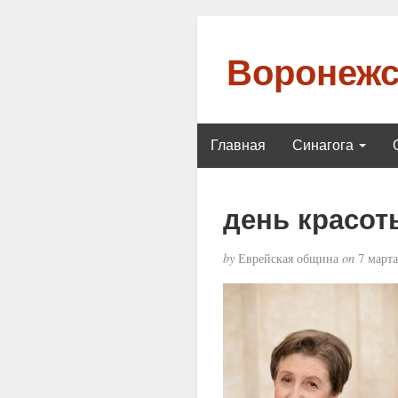
Воронежс
Главная
Синагога
день красот
by
Еврейская община
on
7 марта