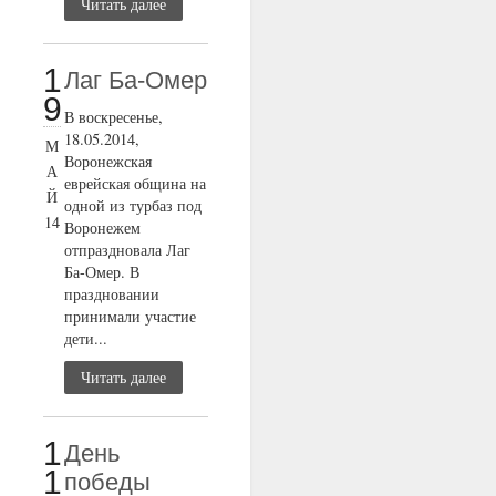
Читать далее
1
Лаг Ба-Омер
9
В воскресенье,
18.05.2014,
М
Воронежская
А
еврейская община на
Й
одной из турбаз под
14
Воронежем
отпраздновала Лаг
Ба-Омер. В
праздновании
принимали участие
дети...
Читать далее
1
День
1
победы