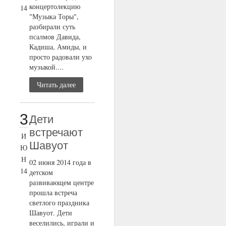
концертолекцию
14
"Музыка Торы",
разбирали суть
псалмов Давида,
Кадиша, Амиды, и
просто радовали ухо
музыкой....
Читать далее
3
Дети
встречают
И
Шавуот
Ю
Н
02 июня 2014 года в
14
детском
развивающем центре
прошла встреча
светлого праздника
Шавуот. Дети
веселились, играли и