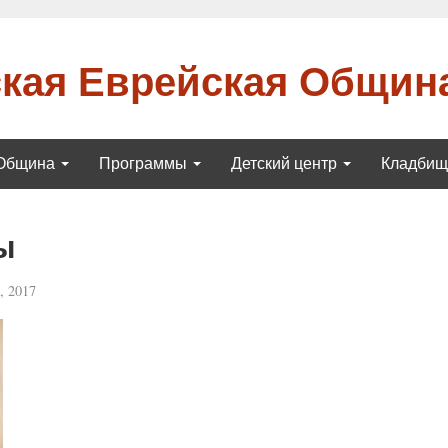
кая Еврейская Общин
Община
Программы
Детский центр
Кладби
ы
, 2017