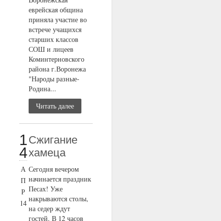
еврейская община
приняла участие во
встрече учащихся
старших классов
СОШ и лицеев
Коминтерновского
района г.Воронежа
"Народы разные-
Родина...
Читать далее
1
Сжигание
4
хамеца
А
Сегодня вечером
начинается праздник
П
Песах! Уже
Р
накрываются столы,
14
на седер ждут
гостей. В 12 часов