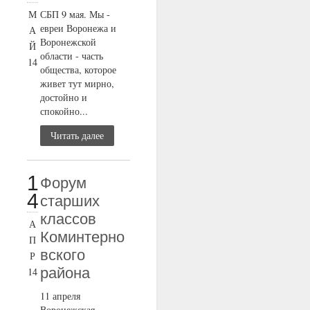
М
СБП 9 мая. Мы -
евреи Воронежа и
А
Воронежской
Й
области - часть
14
общества, которое
живет тут мирно,
достойно и
спокойно...
Читать далее
1
Форум
4
старших
классов
А
Коминтерно
П
вского
Р
района
14
11 апреля
Воронежская