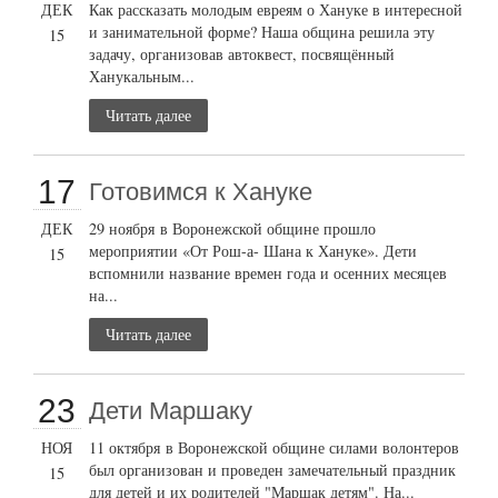
ДЕК
Как рассказать молодым евреям о Хануке в интересной
и занимательной форме? Наша община решила эту
15
задачу, организовав автоквест, посвящённый
Ханукальным...
Читать далее
17
Готовимся к Хануке
ДЕК
29 ноября в Воронежской общине прошло
мероприятии «От Рош-а- Шана к Хануке». Дети
15
вспомнили название времен года и осенних месяцев
на...
Читать далее
23
Дети Маршаку
НОЯ
11 октября в Воронежской общине силами волонтеров
был организован и проведен замечательный праздник
15
для детей и их родителей "Маршак детям". На...