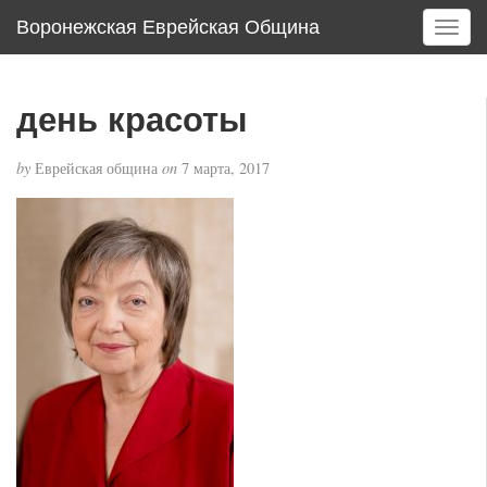
Воронежская Еврейская Община
T
o
g
g
день красоты
l
e
by
Еврейская община
on
7 марта, 2017
n
a
v
i
g
a
t
i
o
n