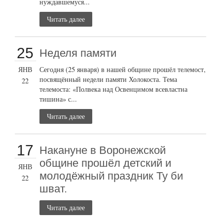
нуждавшемуся...
Читать далее
25
Неделя памяти
ЯНВ
Сегодня (25 января) в нашей общине прошёл телемост,
посвящённый недели памяти Холокоста. Тема
22
телемоста: «Полвека над Освенцимом всевластна
тишина» с...
Читать далее
17
Накануне в Воронежской
общине прошёл детский и
ЯНВ
молодёжный праздник Ту би
22
шват.
Читать далее