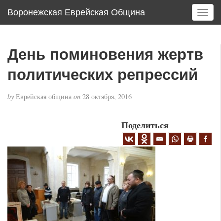
Воронежская Еврейская Община
T
o
g
g
День поминовения жертв
l
e
политических репрессий
n
a
by
Еврейская община
on
28 октября, 2016
v
i
g
Поделиться
a
t
i
o
n