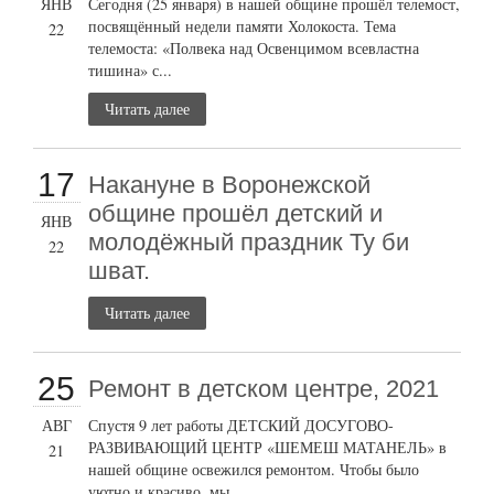
ЯНВ
Сегодня (25 января) в нашей общине прошёл телемост,
посвящённый недели памяти Холокоста. Тема
22
телемоста: «Полвека над Освенцимом всевластна
тишина» с...
Читать далее
17
Накануне в Воронежской
общине прошёл детский и
ЯНВ
молодёжный праздник Ту би
22
шват.
Читать далее
25
Ремонт в детском центре, 2021
АВГ
Спустя 9 лет работы ДЕТСКИЙ ДОСУГОВО-
РАЗВИВАЮЩИЙ ЦЕНТР «ШЕМЕШ МАТАНЕЛЬ» в
21
нашей общине освежился ремонтом. Чтобы было
уютно и красиво, мы...