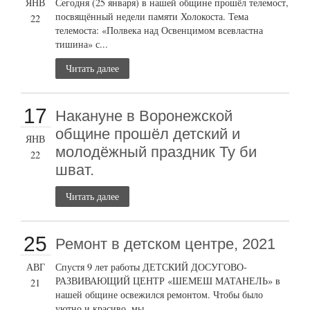
ЯНВ
Сегодня (25 января) в нашей общине прошёл телемост,
посвящённый недели памяти Холокоста. Тема
22
телемоста: «Полвека над Освенцимом всевластна
тишина» с...
Читать далее
17
Накануне в Воронежской
общине прошёл детский и
ЯНВ
молодёжный праздник Ту би
22
шват.
Читать далее
25
Ремонт в детском центре, 2021
АВГ
Спустя 9 лет работы ДЕТСКИЙ ДОСУГОВО-
РАЗВИВАЮЩИЙ ЦЕНТР «ШЕМЕШ МАТАНЕЛЬ» в
21
нашей общине освежился ремонтом. Чтобы было
уютно и красиво, мы...