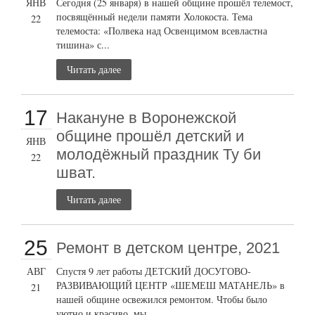
ЯНВ
Сегодня (25 января) в нашей общине прошёл телемост,
посвящённый недели памяти Холокоста. Тема
22
телемоста: «Полвека над Освенцимом всевластна
тишина» с...
Читать далее
17
Накануне в Воронежской
общине прошёл детский и
ЯНВ
молодёжный праздник Ту би
22
шват.
Читать далее
25
Ремонт в детском центре, 2021
АВГ
Спустя 9 лет работы ДЕТСКИЙ ДОСУГОВО-
РАЗВИВАЮЩИЙ ЦЕНТР «ШЕМЕШ МАТАНЕЛЬ» в
21
нашей общине освежился ремонтом. Чтобы было
уютно и красиво, мы...