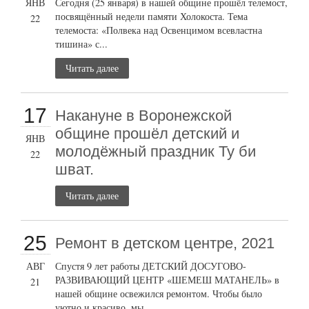
ЯНВ
Сегодня (25 января) в нашей общине прошёл телемост,
посвящённый недели памяти Холокоста. Тема
22
телемоста: «Полвека над Освенцимом всевластна
тишина» с...
Читать далее
17
Накануне в Воронежской
общине прошёл детский и
ЯНВ
молодёжный праздник Ту би
22
шват.
Читать далее
25
Ремонт в детском центре, 2021
АВГ
Спустя 9 лет работы ДЕТСКИЙ ДОСУГОВО-
РАЗВИВАЮЩИЙ ЦЕНТР «ШЕМЕШ МАТАНЕЛЬ» в
21
нашей общине освежился ремонтом. Чтобы было
уютно и красиво, мы...