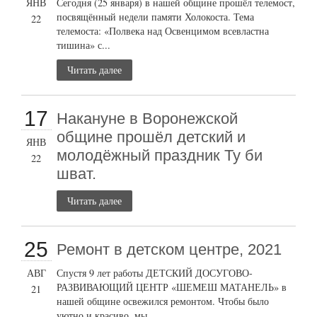
ЯНВ
Сегодня (25 января) в нашей общине прошёл телемост,
посвящённый недели памяти Холокоста. Тема
22
телемоста: «Полвека над Освенцимом всевластна
тишина» с...
Читать далее
17
Накануне в Воронежской
общине прошёл детский и
ЯНВ
молодёжный праздник Ту би
22
шват.
Читать далее
25
Ремонт в детском центре, 2021
АВГ
Спустя 9 лет работы ДЕТСКИЙ ДОСУГОВО-
РАЗВИВАЮЩИЙ ЦЕНТР «ШЕМЕШ МАТАНЕЛЬ» в
21
нашей общине освежился ремонтом. Чтобы было
уютно и красиво, мы...