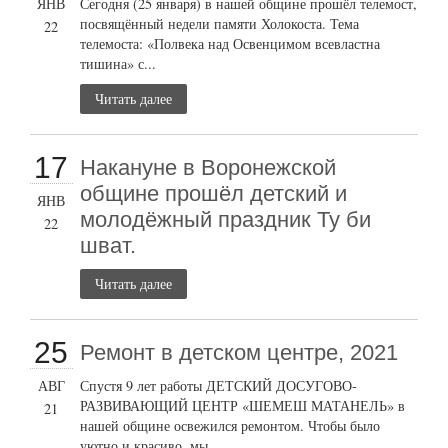
ЯНВ
Сегодня (25 января) в нашей общине прошёл телемост,
посвящённый недели памяти Холокоста. Тема
22
телемоста: «Полвека над Освенцимом всевластна
тишина» с...
Читать далее
17
Накануне в Воронежской
общине прошёл детский и
ЯНВ
молодёжный праздник Ту би
22
шват.
Читать далее
25
Ремонт в детском центре, 2021
АВГ
Спустя 9 лет работы ДЕТСКИЙ ДОСУГОВО-
РАЗВИВАЮЩИЙ ЦЕНТР «ШЕМЕШ МАТАНЕЛЬ» в
21
нашей общине освежился ремонтом. Чтобы было
уютно и красиво, мы...