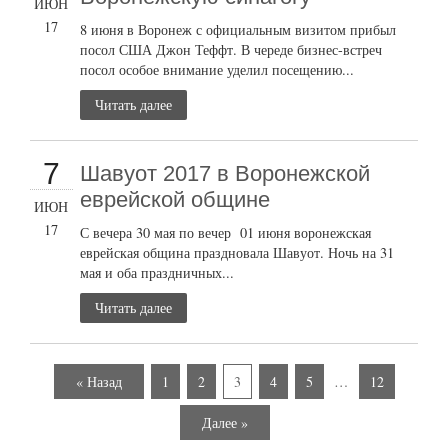
ИЮН
17
8 июня в Воронеж с официальным визитом прибыл
посол США Джон Теффт. В череде бизнес-встреч
посол особое внимание уделил посещению...
Читать далее
7
Шавуот 2017 в Воронежской
еврейской общине
ИЮН
17
С вечера 30 мая по вечер 01 июня воронежская
еврейская община праздновала Шавуот. Ночь на 31
мая и оба праздничных...
Читать далее
« Назад
1
2
3
4
5
…
12
Далее »