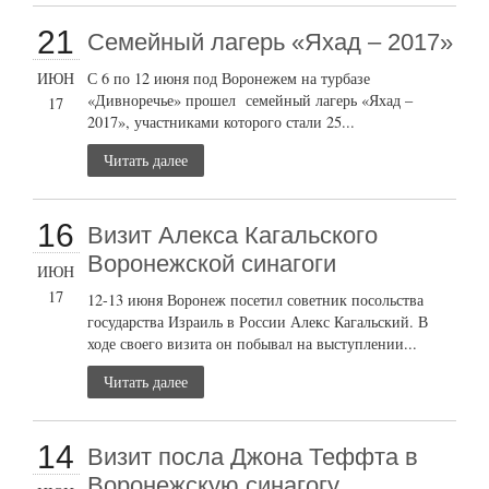
21
Семейный лагерь «Яхад – 2017»
ИЮН
С 6 по 12 июня под Воронежем на турбазе
«Дивноречье» прошел семейный лагерь «Яхад –
17
2017», участниками которого стали 25...
Читать далее
16
Визит Алекса Кагальского
Воронежской синагоги
ИЮН
17
12-13 июня Воронеж посетил советник посольства
государства Израиль в России Алекс Кагальский. В
ходе своего визита он побывал на выступлении...
Читать далее
14
Визит посла Джона Теффта в
Воронежскую синагогу