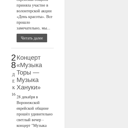
приняла участие в
волонтерской акции
«День красоты». Все
прошло
замечательно, мы...
Читать далее
2
Концерт
8
«Музыка
Торы —
Д
Музыка
Е
Хануки»
К
16
28 декабря в
Воронежской
еврейской общине
прошёл удивительно
светлый вечер -
концерт "Музыка