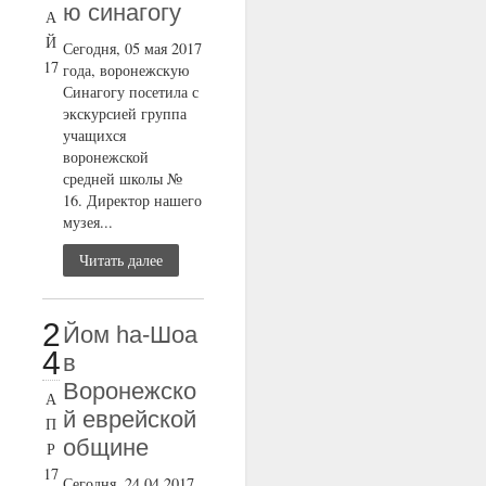
ю синагогу
А
Й
Сегодня, 05 мая 2017
17
года, воронежскую
Синагогу посетила с
экскурсией группа
учащихся
воронежской
средней школы №
16. Директор нашего
музея...
Читать далее
2
Йом ha-Шоа
4
в
Воронежско
А
й еврейской
П
общине
Р
17
Сегодня, 24.04.2017