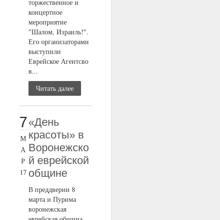
торжественное и
концертное
мероприятие
"Шалом, Израиль!".
Его организаторами
выступили
Еврейское Агентсво
в...
Читать далее
7
«День
красоты» в
М
Воронежско
А
й еврейской
Р
общине
17
В преддверии 8
марта и Пурима
воронежская
еврейская община