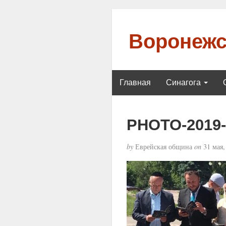
Воронежс
Главная
Синагога
PHOTO-2019-0
by
Еврейская община
on
31 мая,