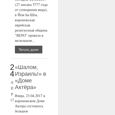
(27 нисана 5777 года
от сотворения мира),
в Йом ha-Шоа,
воронежская
еврейская
религиозная община
"ВЕРО" провела в
молельном...
Читать далее
2
«Шалом,
4
Израиль!» в
«Доме
А
Актёра»
П
Р
Вчера, 23.04.2017 в
17
воронежском Доме
Актера состоялось
большое