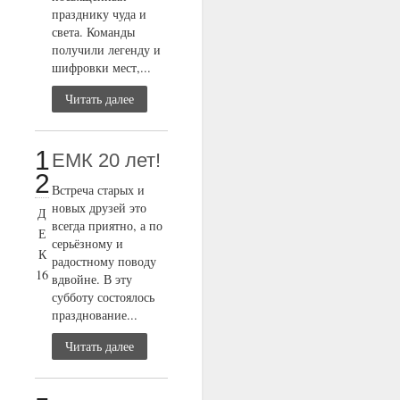
празднику чуда и
света. Команды
получили легенду и
шифровки мест,...
Читать далее
1
ЕМК 20 лет!
2
Встреча старых и
новых друзей это
Д
всегда приятно, а по
Е
серьёзному и
К
радостному поводу
16
вдвойне. В эту
субботу состоялось
празднование...
Читать далее