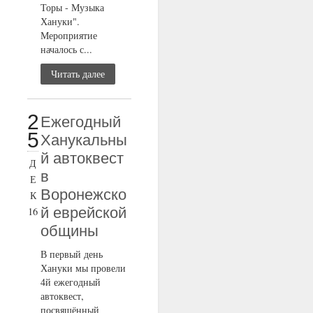
Торы - Музыка
Хануки".
Мероприятие
началось с...
Читать далее
2
Ежегодный
5
Ханукальны
й автоквест
Д
в
Е
Воронежско
К
й еврейской
16
общины
В первый день
Хануки мы провели
4й ежегодный
автоквест,
посвящённый