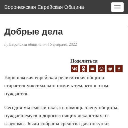
Воронежская Еврейская Община
T
o
g
g
Добрые дела
l
e
by
Еврейская община
on
16 февраля, 2022
n
a
v
Поделиться
i
g
Воронежская еврейская религиозная община
a
t
старается максимально помочь тем, кто в этом
i
нуждается.
o
n
Сегодня мы смогли оказать помощь члену общины,
нуждавшемуся в дорогостоящих лекарствах от
глаукомы. Были собраны средства для покупки