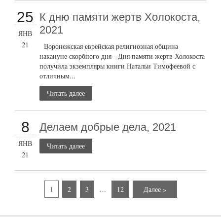
25
К дню памяти жертв Холокоста,
2021
ЯНВ
21
Воронежская еврейская религиозная община
накануне скорбного дня - Дня памяти жертв Холокоста
получила экземпляры книги Натальи Тимофеевой с
отличным...
Читать далее
8
Делаем добрые дела, 2021
ЯНВ
Читать далее
21
1
2
3
…
12
Далее »