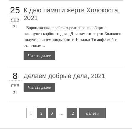
25
К дню памяти жертв Холокоста,
2021
ЯНВ
21
Воронежская еврейская религиозная община
накануне скорбного дня - Дня памяти жертв Холокоста
получила экземпляры книги Натальи Тимофеевой с
отличным...
Читать далее
8
Делаем добрые дела, 2021
ЯНВ
Читать далее
21
1
2
3
…
12
Далее »