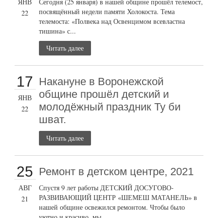
ЯНВ
Сегодня (25 января) в нашей общине прошёл телемост,
посвящённый недели памяти Холокоста. Тема
22
телемоста: «Полвека над Освенцимом всевластна
тишина» с...
Читать далее
17
Накануне в Воронежской
общине прошёл детский и
ЯНВ
молодёжный праздник Ту би
22
шват.
Читать далее
25
Ремонт в детском центре, 2021
АВГ
Спустя 9 лет работы ДЕТСКИЙ ДОСУГОВО-
РАЗВИВАЮЩИЙ ЦЕНТР «ШЕМЕШ МАТАНЕЛЬ» в
21
нашей общине освежился ремонтом. Чтобы было
уютно и красиво, мы...