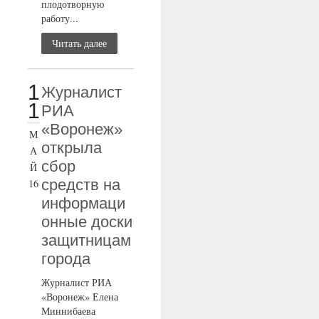
плодотворную
работу...
Читать далее
1
Журналист
1
РИА
«Воронеж»
М
открыла
А
сбор
Й
средств на
16
информаци
онные доски
защитницам
города
Журналист РИА
«Воронеж» Елена
Миннибаева