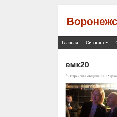
Воронежс
Главная
Синагога
емк20
by
Еврейская община
on
12 дека