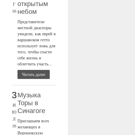
открытым
Г
небом
16
Представители
местной диаспоры
увидели, как еврей в
варшавском гетто
использует ложь для
того, чтобы спасти
себе жизнь и
облегчить участь...
Читать далее
3
Музыка
Торы в
И
Синагоге
Ю
Л
Приглашаем всех
16
желающих в
Воронежскую