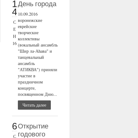
1
День города
4
10.09.2016
воронежские
С
еврейские
Е
творческие
Н
коллективы
16
(вокальный ансамбль
"Шир ла-Аhава" и
танцевальный
ансамбль
"АТИКВА") приняли
участие в
праздничном
концерте,
посвященном Дню...
Читать далее
6
Открытие
годового
С