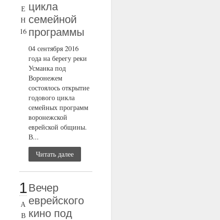
цикла
Е
семейной
Н
программы
16
04 сентября 2016
года на берегу реки
Усманка под
Воронежем
состоялось открытие
годового цикла
семейных программ
воронежской
еврейской общины.
В...
Читать далее
1
Вечер
еврейского
А
кино под
В