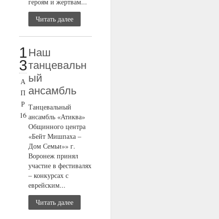
героям и жертвам...
Читать далее
1
Наш
3
танцевальн
ый
А
ансамбль
П
Р
Танцевальный
16
ансамбль «Атиква»
Общинного центра
«Бейт Мишпаха –
Дом Семьи»» г.
Воронеж принял
участие в фестивалях
– конкурсах с
еврейским...
Читать далее