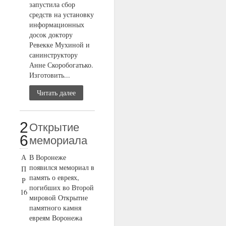
запустила сбор
средств на установку
информационных
досок доктору
Ревекке Мухиной и
санинструктору
Анне Скоробогатько.
Изготовить...
Читать далее
2
Открытие
6
мемориала
А
В Воронеже
появился мемориал в
П
память о евреях,
Р
погибших во Второй
16
мировой Открытие
памятного камня
евреям Воронежа