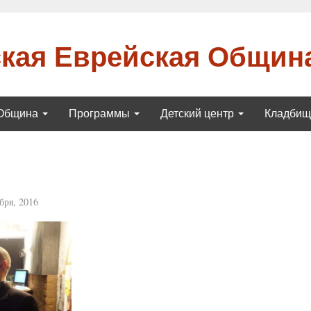
кая Еврейская Общин
Община
Программы
Детский центр
Кладби
бря, 2016