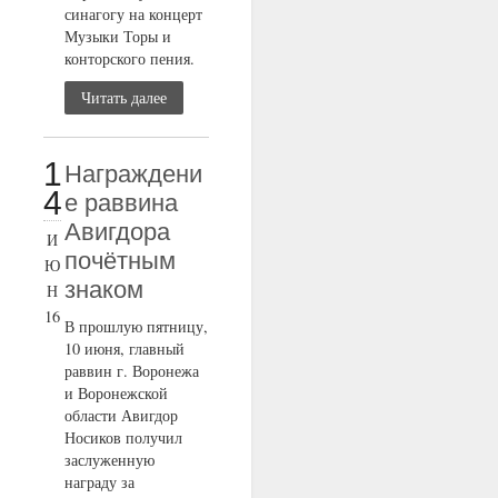
синагогу на концерт
Музыки Торы и
конторского пения.
Читать далее
1
Награждени
4
е раввина
Авигдора
И
почётным
Ю
знаком
Н
16
В прошлую пятницу,
10 июня, главный
раввин г. Воронежа
и Воронежской
области Авигдор
Носиков получил
заслуженную
награду за