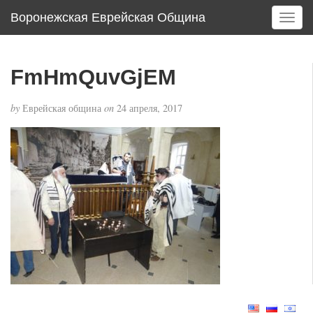
Воронежская Еврейская Община
T
o
g
g
FmHmQuvGjEM
l
e
by
Еврейская община
on
24 апреля, 2017
n
a
v
i
g
a
t
i
o
n