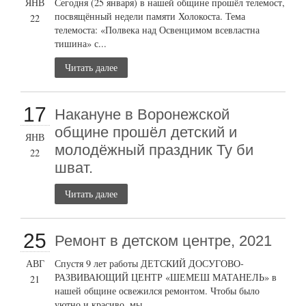
ЯНВ
Сегодня (25 января) в нашей общине прошёл телемост,
посвящённый недели памяти Холокоста. Тема
22
телемоста: «Полвека над Освенцимом всевластна
тишина» с...
Читать далее
17
Накануне в Воронежской
общине прошёл детский и
ЯНВ
молодёжный праздник Ту би
22
шват.
Читать далее
25
Ремонт в детском центре, 2021
АВГ
Спустя 9 лет работы ДЕТСКИЙ ДОСУГОВО-
РАЗВИВАЮЩИЙ ЦЕНТР «ШЕМЕШ МАТАНЕЛЬ» в
21
нашей общине освежился ремонтом. Чтобы было
уютно и красиво, мы...