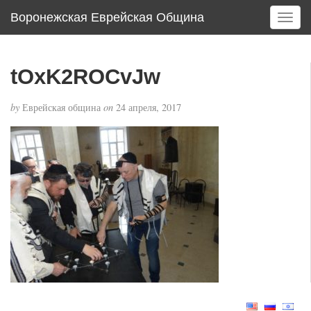
Воронежская Еврейская Община
T
o
g
g
tOxK2ROCvJw
l
e
by
Еврейская община
on
24 апреля, 2017
n
a
v
i
g
a
t
i
o
n