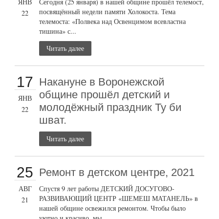
ЯНВ
Сегодня (25 января) в нашей общине прошёл телемост,
посвящённый недели памяти Холокоста. Тема
22
телемоста: «Полвека над Освенцимом всевластна
тишина» с...
Читать далее
17
Накануне в Воронежской
общине прошёл детский и
ЯНВ
молодёжный праздник Ту би
22
шват.
Читать далее
25
Ремонт в детском центре, 2021
АВГ
Спустя 9 лет работы ДЕТСКИЙ ДОСУГОВО-
РАЗВИВАЮЩИЙ ЦЕНТР «ШЕМЕШ МАТАНЕЛЬ» в
21
нашей общине освежился ремонтом. Чтобы было
уютно и красиво, мы...