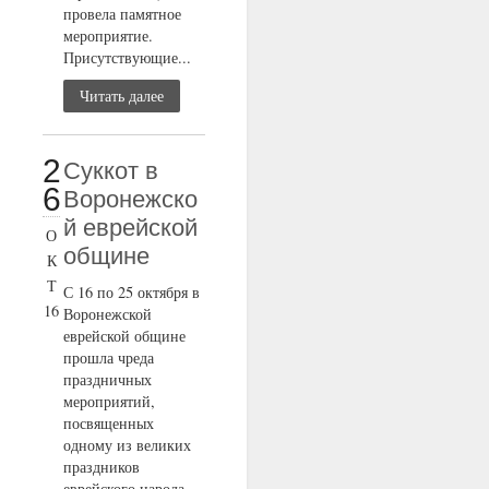
провела памятное
мероприятие.
Присутствующие...
Читать далее
2
Суккот в
6
Воронежско
й еврейской
О
общине
К
Т
С 16 по 25 октября в
16
Воронежской
еврейской общине
прошла чреда
праздничных
мероприятий,
посвященных
одному из великих
праздников
еврейского народа...