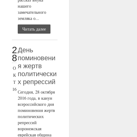
нашего
замечательного
земляка о...
Читать далее
2
День
8
поминовени
я жертв
О
политически
К
х репрессий
Т
16
Сегодня, 28 октября
2016 года, в канун
всероссийского дня
поминовения жертв
политических
репрессий
воронежская
еврейская община