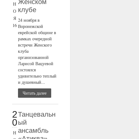
Женском
Н
клубе
О
Я
24 ноября в
16
Воронежской
еврейской общине в
рамках очередной
встречи Женского
клуба
организованной
Ларисой Вацуевой
состоялся
удивительно теплый
и душевный...
Читать далее
2
Танцевальн
0
ый
ансамбль
Н
«Атиква»