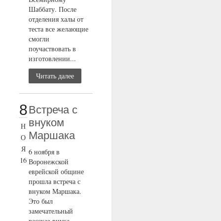
Шаббату. После
отделения халы от
теста все желающие
смогли
поучаствовать в
изготовлении...
Читать далее
8
Встреча с
внуком
Н
Маршака
О
Я
6 ноября в
16
Воронежской
еврейской общине
прошла встреча с
внуком Маршака.
Это был
замечательный
рассказ внука