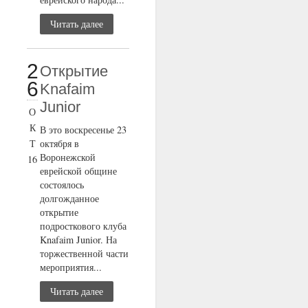
Читать далее
2
Открытие
6
Knafaim
Junior
О
К
В это воскресенье 23
Т
октября в
Воронежской
16
еврейской общине
состоялось
долгожданное
открытие
подросткового клуба
Knafaim Junior. На
торжественной части
мероприятия...
Читать далее