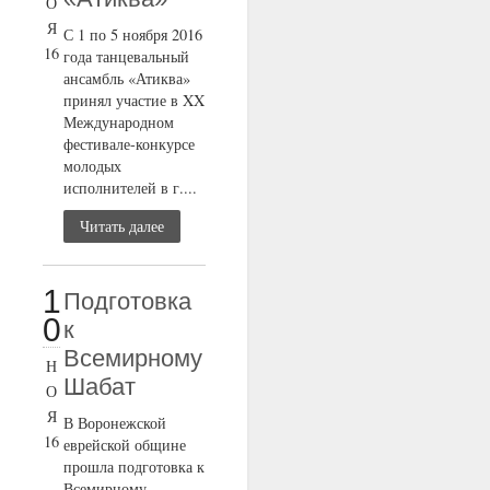
О
Я
С 1 по 5 ноября 2016
16
года танцевальный
ансамбль «Атиква»
принял участие в XX
Международном
фестивале-конкурсе
молодых
исполнителей в г....
Читать далее
1
Подготовка
0
к
Всемирному
Н
Шабат
О
Я
В Воронежской
16
еврейской общине
прошла подготовка к
Всемирному