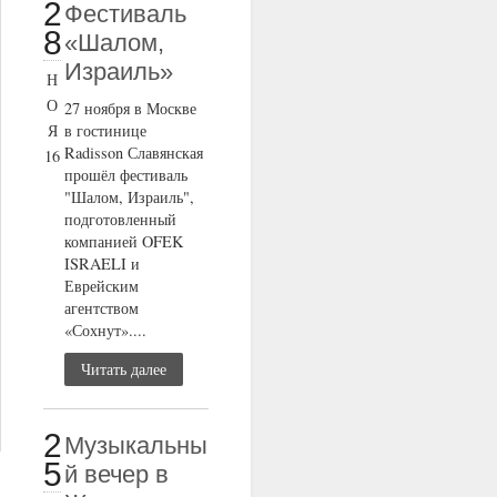
2
Фестиваль
8
«Шалом,
Израиль»
Н
О
27 ноября в Москве
Я
в гостинице
Radisson Славянская
16
прошёл фестиваль
"Шалом, Израиль",
подготовленный
компанией OFEK
ISRAELI и
Еврейским
агентством
«Сохнут»....
Читать далее
2
Музыкальны
5
й вечер в