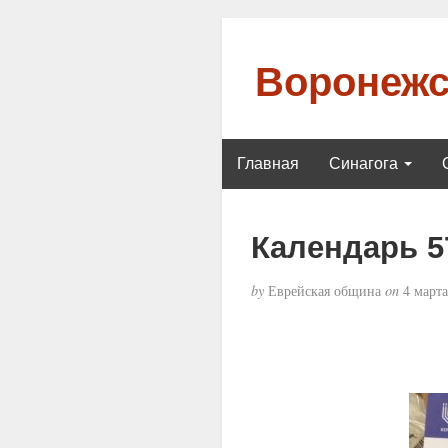
Воронежс
Главная
Синагога
Календарь 5
by
Еврейская община
on
4 марта