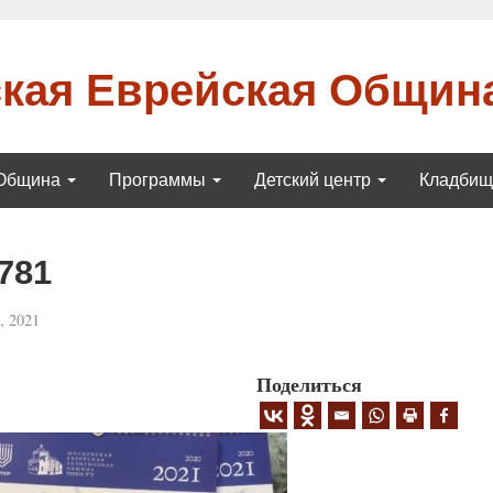
кая Еврейская Общин
Община
Программы
Детский центр
Кладби
781
, 2021
Поделиться