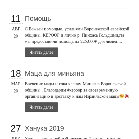
11
Помощь
АВГ
С Божьей помощью, усилиями Воронежской еврейской
общины, КЕРООР и лично р. Пинхаса Гольдшмидта
20
мы предоставили помощь на 225,000₽ для людей,...
Читать далее
18
Маца для миньяна
МАР
Вручение мацы и сока членам Миньяна Воронежской
общины . Благодарим #кероор за своевременную
20
организацию и доставку к нам Израильской мацы
Читать далее
27
Ханука 2019
ДЕК
Ханука - это семейный праздник Поэтому, именно