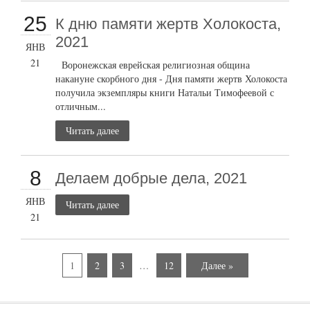
25
К дню памяти жертв Холокоста,
2021
ЯНВ
21
Воронежская еврейская религиозная община
накануне скорбного дня - Дня памяти жертв Холокоста
получила экземпляры книги Натальи Тимофеевой с
отличным...
Читать далее
8
Делаем добрые дела, 2021
ЯНВ
Читать далее
21
1
2
3
…
12
Далее »