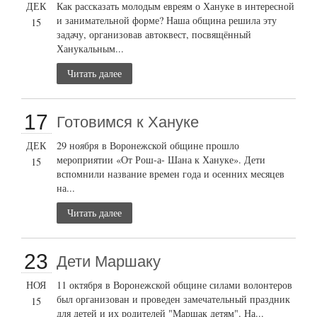
ДЕК
Как рассказать молодым евреям о Хануке в интересной
и занимательной форме? Наша община решила эту
15
задачу, организовав автоквест, посвящённый
Ханукальным...
Читать далее
17
Готовимся к Хануке
ДЕК
29 ноября в Воронежской общине прошло
мероприятии «От Рош-а- Шана к Хануке». Дети
15
вспомнили название времен года и осенних месяцев
на...
Читать далее
23
Дети Маршаку
НОЯ
11 октября в Воронежской общине силами волонтеров
был организован и проведен замечательный праздник
15
для детей и их родителей "Маршак детям". На...