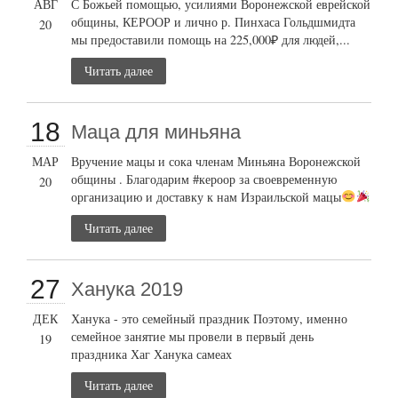
АВГ
С Божьей помощью, усилиями Воронежской еврейской
общины, КЕРООР и лично р. Пинхаса Гольдшмидта
20
мы предоставили помощь на 225,000₽ для людей,...
Читать далее
18
Маца для миньяна
МАР
Вручение мацы и сока членам Миньяна Воронежской
общины . Благодарим #кероор за своевременную
20
организацию и доставку к нам Израильской мацы
Читать далее
27
Ханука 2019
ДЕК
Ханука - это семейный праздник Поэтому, именно
семейное занятие мы провели в первый день
19
праздника Хаг Ханука самеах
Читать далее