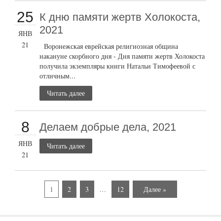
25
К дню памяти жертв Холокоста,
2021
ЯНВ
21
Воронежская еврейская религиозная община
накануне скорбного дня - Дня памяти жертв Холокоста
получила экземпляры книги Натальи Тимофеевой с
отличным...
Читать далее
8
Делаем добрые дела, 2021
ЯНВ
Читать далее
21
1
2
3
…
12
Далее »