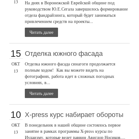
13
На днях в Воронежской Еврейской общине под
руководством Ю.Е.Сегала завершилось формирование
отдела фандрайзинга, который будет заниматься
привлечением средств на проекты...
Читать далее
15
Отделка южного фасада
ОКТ
Отделка южного фасада синагоги продолжается
полным ходом! Как вы можете видеть на
13
фотографиях, работа идет в сложных погодных
условиях, в...
Читать далее
10
X-press курс набирает обороты
ОКТ
В понедельник в нашей общине состоялось первое
занятие в рамках программы X-press курсы по
13
Иудаизму, которые ведет раввин Авигдор Носиков....