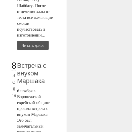
Шаббату. После
отделения халы от
теста все желающие
смогли
поучаствовать в
изготовлении...
Читать далее
8
Встреча с
внуком
Н
Маршака
О
Я
6 ноября в
16
Воронежской
еврейской общине
прошла встреча с
внуком Маршака.
Это был
замечательный
рассказ внука