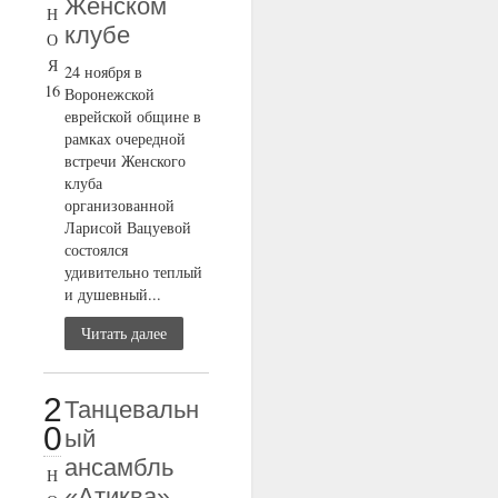
Женском
Н
клубе
О
Я
24 ноября в
16
Воронежской
еврейской общине в
рамках очередной
встречи Женского
клуба
организованной
Ларисой Вацуевой
состоялся
удивительно теплый
и душевный...
Читать далее
2
Танцевальн
0
ый
ансамбль
Н
«Атиква»