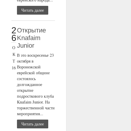
Читать далее
2
Открытие
6
Knafaim
Junior
О
К
В это воскресенье 23
Т
октября в
Воронежской
16
еврейской общине
состоялось
долгожданное
открытие
подросткового клуба
Knafaim Junior. На
торжественной части
мероприятия...
Читать далее