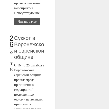
провела памятное
мероприятие.
Присутствующие...
Читать далее
2
Суккот в
6
Воронежско
й еврейской
О
общине
К
Т
С 16 по 25 октября в
16
Воронежской
еврейской общине
прошла чреда
праздничных
мероприятий,
посвященных
одному из великих
праздников
еврейского народа...