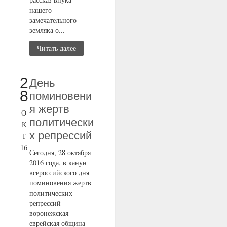
нашего
замечательного
земляка о...
Читать далее
2
День
8
поминовени
я жертв
О
политически
К
х репрессий
Т
16
Сегодня, 28 октября
2016 года, в канун
всероссийского дня
поминовения жертв
политических
репрессий
воронежская
еврейская община