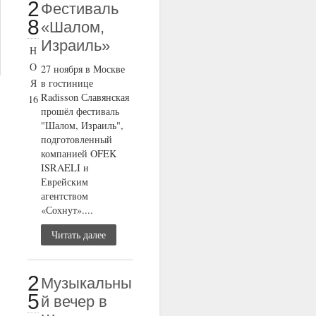
2
Фестиваль
8
«Шалом,
Израиль»
Н
О
27 ноября в Москве
Я
в гостинице
Radisson Славянская
16
прошёл фестиваль
"Шалом, Израиль",
подготовленный
компанией OFEK
ISRAELI и
Еврейским
агентством
«Сохнут»....
Читать далее
2
Музыкальны
5
й вечер в