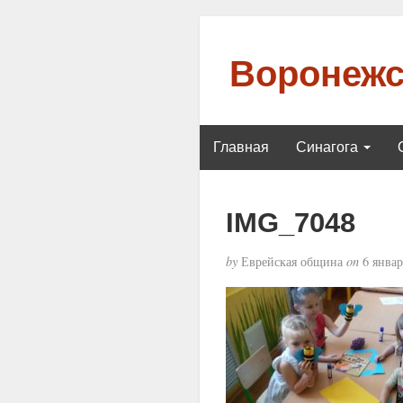
Воронежс
Главная
Синагога
IMG_7048
by
Еврейская община
on
6 январ