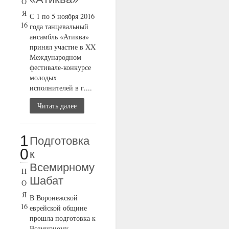
О
Я
С 1 по 5 ноября 2016
16
года танцевальный
ансамбль «Атиква»
принял участие в XX
Международном
фестивале-конкурсе
молодых
исполнителей в г....
Читать далее
1
Подготовка
0
к
Всемирному
Н
Шабат
О
Я
В Воронежской
16
еврейской общине
прошла подготовка к
Всемирному