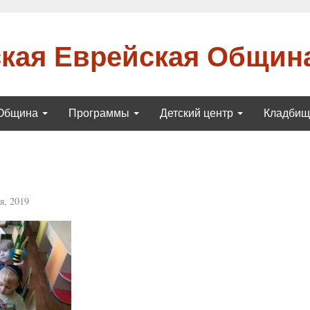
кая Еврейская Общин
Община
Программы
Детский центр
Кладби
я, 2019