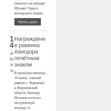
синагогу на концерт
Музыки Торы и
конторского пения.
Читать далее
1
Награждени
4
е раввина
Авигдора
И
почётным
Ю
знаком
Н
16
В прошлую пятницу,
10 июня, главный
раввин г. Воронежа
и Воронежской
области Авигдор
Носиков получил
заслуженную
награду за