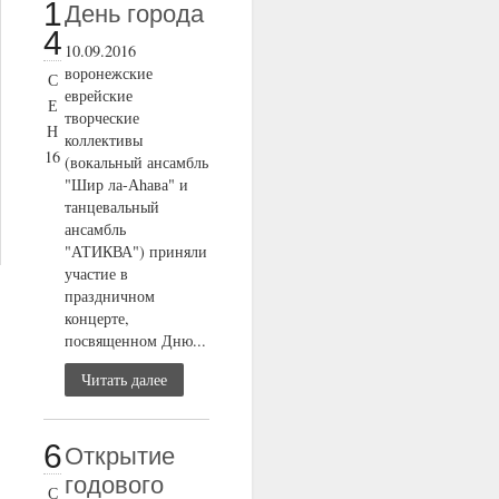
1
День города
4
10.09.2016
воронежские
С
еврейские
Е
творческие
Н
коллективы
16
(вокальный ансамбль
"Шир ла-Аhава" и
танцевальный
ансамбль
"АТИКВА") приняли
участие в
праздничном
концерте,
посвященном Дню...
Читать далее
6
Открытие
годового
С