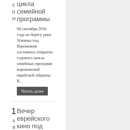
цикла
Е
семейной
Н
программы
16
04 сентября 2016
года на берегу реки
Усманка под
Воронежем
состоялось открытие
годового цикла
семейных программ
воронежской
еврейской общины.
В...
Читать далее
1
Вечер
еврейского
А
кино под
В