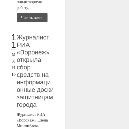
плодотворную
работу...
Читать далее
1
Журналист
1
РИА
«Воронеж»
М
открыла
А
сбор
Й
средств на
16
информаци
онные доски
защитницам
города
Журналист РИА
«Воронеж» Елена
Миннибаева