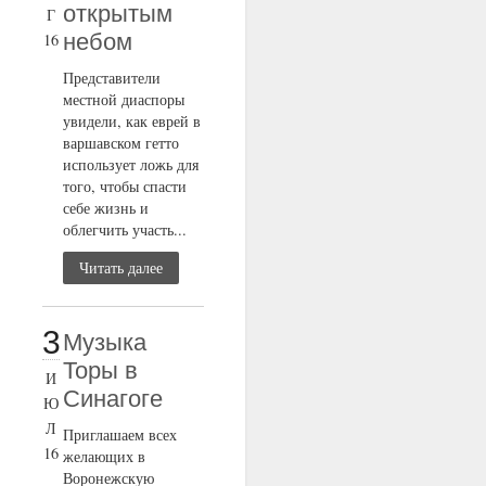
открытым
Г
небом
16
Представители
местной диаспоры
увидели, как еврей в
варшавском гетто
использует ложь для
того, чтобы спасти
себе жизнь и
облегчить участь...
Читать далее
3
Музыка
Торы в
И
Синагоге
Ю
Л
Приглашаем всех
16
желающих в
Воронежскую