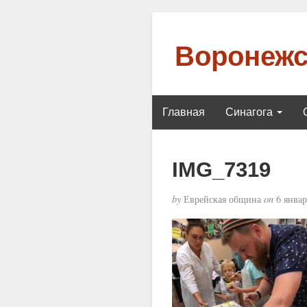
Воронежс
Главная
Синагога
IMG_7319
by
Еврейская община
on
6 январ