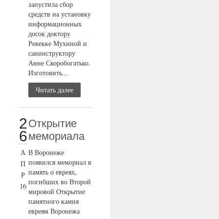
запустила сбор
средств на установку
информационных
досок доктору
Ревекке Мухиной и
санинструктору
Анне Скоробогатько.
Изготовить...
Читать далее
2
Открытие
6
мемориала
А
В Воронеже
появился мемориал в
П
память о евреях,
Р
погибших во Второй
16
мировой Открытие
памятного камня
евреям Воронежа