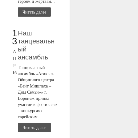
героям и жертвам...
Читать далее
1
Наш
3
танцевальн
ый
А
ансамбль
П
Р
Танцевальный
16
ансамбль «Атиква»
Общинного центра
«Бейт Мишпаха –
Дом Семьи»» г.
Воронеж принял
участие в фестивалях
– конкурсах с
еврейским...
Читать далее