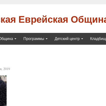
кая Еврейская Общин
Община
Программы
Детский центр
Кладби
я, 2019