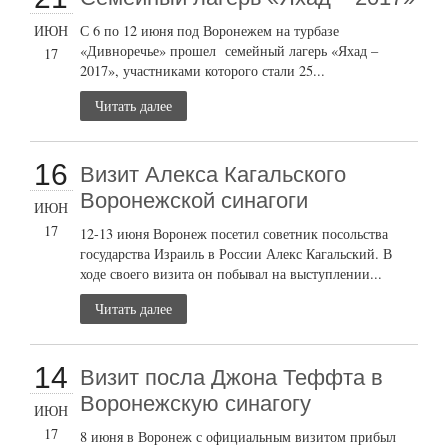
ИЮН
С 6 по 12 июня под Воронежем на турбазе
«Дивноречье» прошел семейный лагерь «Яхад –
17
2017», участниками которого стали 25...
Читать далее
16
Визит Алекса Кагальского
Воронежской синагоги
ИЮН
17
12-13 июня Воронеж посетил советник посольства
государства Израиль в России Алекс Кагальский. В
ходе своего визита он побывал на выступлении...
Читать далее
14
Визит посла Джона Теффта в
Воронежскую синагогу
ИЮН
17
8 июня в Воронеж с официальным визитом прибыл