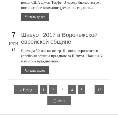
посол США Джон Теффт. В череде бизнес-встреч
посол особое внимание уделил посещению...
Читать далее
7
Шавуот 2017 в Воронежской
еврейской общине
ИЮН
17
С вечера 30 мая по вечер 01 июня воронежская
еврейская община праздновала Шавуот. Ночь на 31
мая и оба праздничных...
Читать далее
« Назад
1
2
3
4
5
…
12
Далее »