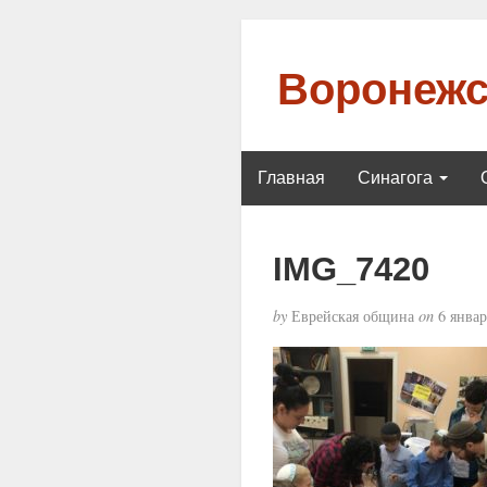
Воронежс
Главная
Синагога
IMG_7420
by
Еврейская община
on
6 январ