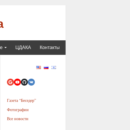
а
ще
ЦДАКА
Контакты
Газета “Беседер”
Фотографии
Все новости