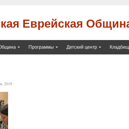
кая Еврейская Общин
Община
Программы
Детский центр
Кладби
я, 2019