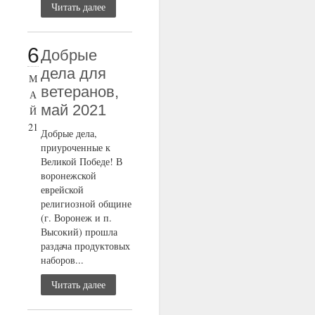
Читать далее
6
Добрые
дела для
М
ветеранов,
А
май 2021
Й
21
Добрые дела,
приуроченные к
Великой Победе! В
воронежской
еврейской
религиозной общине
(г. Воронеж и п.
Высокий) прошла
раздача продуктовых
наборов...
Читать далее