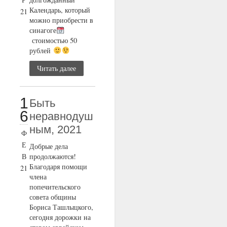
Календарь, который
21
можно приобрести в
синагоге
стоимостью 50
рублей
Читать далее
1
Быть
6
неравнодуш
ным, 2021
Ф
Е
Добрые дела
В
продолжаются!
Благодаря помощи
21
члена
попечительского
совета общины
Бориса Ташлыцкого,
сегодня дорожки на