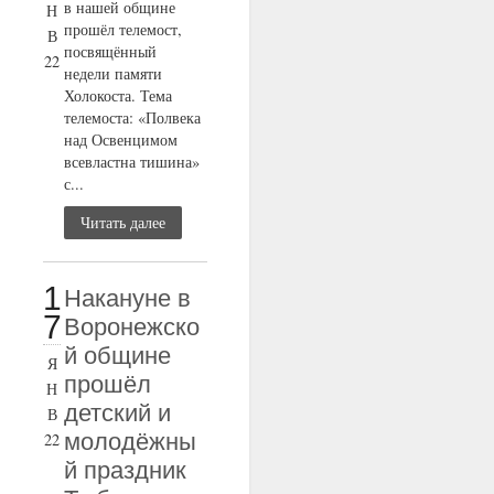
в нашей общине
Н
прошёл телемост,
В
посвящённый
22
недели памяти
Холокоста. Тема
телемоста: «Полвека
над Освенцимом
всевластна тишина»
с...
Читать далее
1
Накануне в
7
Воронежско
й общине
Я
прошёл
Н
детский и
В
молодёжны
22
й праздник