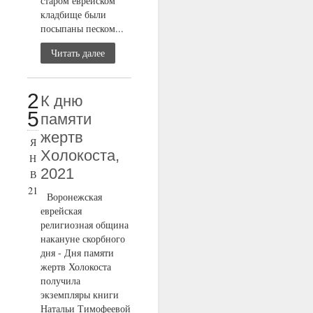
старом еврейском
кладбище были
посыпаны песком...
Читать далее
2
К дню
5
памяти
жертв
Я
Холокоста,
Н
2021
В
21
Воронежская
еврейская
религиозная община
накануне скорбного
дня - Дня памяти
жертв Холокоста
получила
экземпляры книги
Натальи Тимофеевой