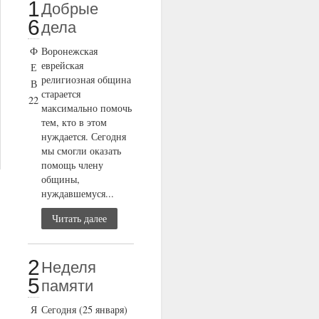
1
Добрые
6
дела
Ф
Воронежская
еврейская
Е
религиозная община
В
старается
22
максимально помочь
тем, кто в этом
нуждается. Сегодня
мы смогли оказать
помощь члену
общины,
нуждавшемуся...
Читать далее
2
Неделя
5
памяти
Я
Сегодня (25 января)