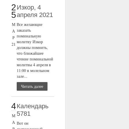
2
Изкор, 4
5
апреля 2021
М
Все желающие
заказать
А
поминальную
Р
молитву Изкор
21
должны помнить,
что ближайшее
чтение поминальной
молитвы 4 апреля в
11:00 в молельном
зале...
Читать далее
4
Календарь
5781
М
А
Вот он
Р
долгожданный