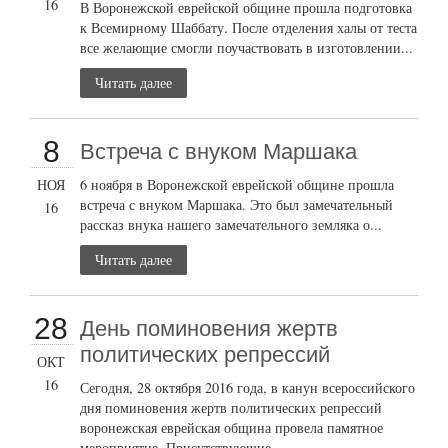
16
В Воронежской еврейской общине прошла подготовка
к Всемирному Шаббату. После отделения халы от теста
все желающие смогли поучаствовать в изготовлении...
Читать далее
8
Встреча с внуком Маршака
НОЯ
6 ноября в Воронежской еврейской общине прошла
встреча с внуком Маршака. Это был замечательный
16
рассказ внука нашего замечательного земляка о...
Читать далее
28
День поминовения жертв
политических репрессий
ОКТ
16
Сегодня, 28 октября 2016 года, в канун всероссийского
дня поминовения жертв политических репрессий
воронежская еврейская община провела памятное
мероприятие. Присутствующие...